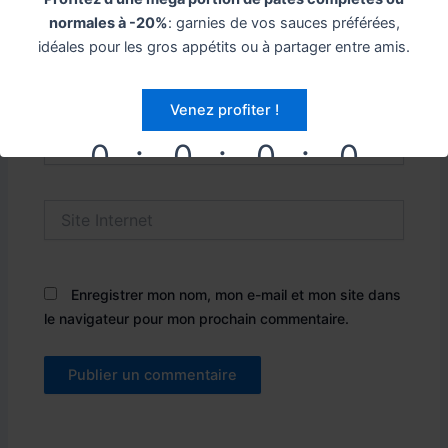
normales à -20%
: garnies de vos sauces préférées,
idéales pour les gros appétits ou à partager entre amis.
Name*
Venez profiter !
Email*
0
0
0
0
DAYS
HOURS
MINUTES
SECONDS
Site
Internet
Enregistrer mon nom, mon e-mail et mon site dans
le navigateur pour mon prochain commentaire.