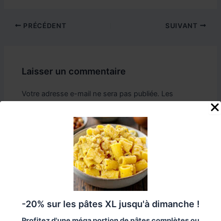
Navigation
PRÉCÉDENT
SUIVANT
des
articles
Laisser un commentaire
Votre adresse e-mail ne sera pas publiée.
Les
champs obligatoires sont indiqués avec
*
Écrivez
ici…
-20% sur les pâtes XL jusqu'à dimanche !
Profitez d'une méga portion de pâtes complètes ou