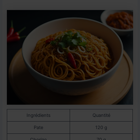
Ingrédients
Quantité
Pate
120 g
Chorizo
70 g