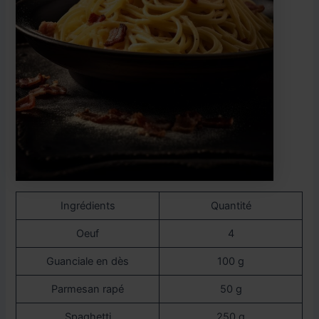
Ingrédients
Quantité
Oeuf
4
Guanciale en dès
100 g
Parmesan rapé
50 g
Spaghetti
250 g