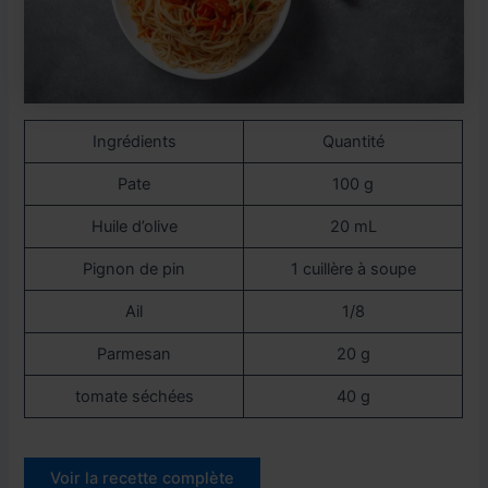
Ingrédients
Quantité
Pate
100 g
Huile d’olive
20 mL
Pignon de pin
1 cuillère à soupe
Ail
1/8
Parmesan
20 g
tomate séchées
40 g
Voir la recette complète