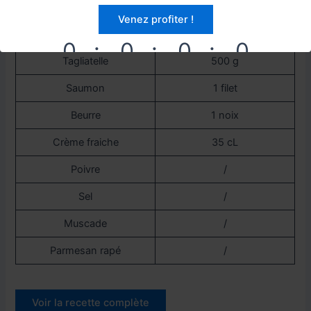
Venez profiter !
Ingrédients
Quantité
0
0
0
0
Tagliatelle
500 g
DAYS
HOURS
MINUTES
SECONDS
Saumon
1 filet
Beurre
1 noix
Crème fraiche
35 cL
Poivre
/
Sel
/
Muscade
/
Parmesan rapé
/
Voir la recette complète